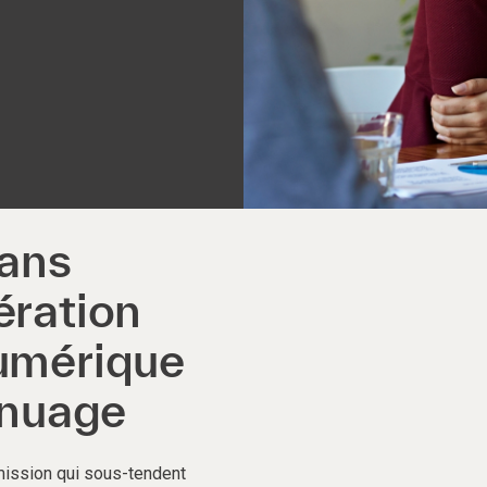
dans
ération
numérique
 nuage
 mission qui sous-tendent