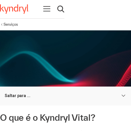
Abrir navegação
Abrir pesquisa
Serviços
Saltar para ...
O que é o Kyndryl Vital?
Orientado por design. Pronto para IA. Construído para
escala corporativa.