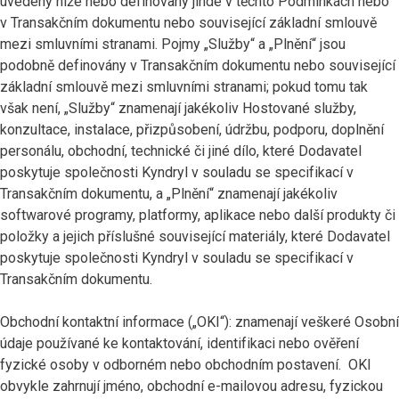
uvedený níže nebo definovaný jinde v těchto Podmínkách nebo
v Transakčním dokumentu nebo související základní smlouvě
mezi smluvními stranami. Pojmy „Služby“ a „Plnění“ jsou
podobně definovány v Transakčním dokumentu nebo související
základní smlouvě mezi smluvními stranami; pokud tomu tak
však není, „Služby“ znamenají jakékoliv Hostované služby,
konzultace, instalace, přizpůsobení, údržbu, podporu, doplnění
personálu, obchodní, technické či jiné dílo, které Dodavatel
poskytuje společnosti Kyndryl v souladu se specifikací v
Transakčním dokumentu, a „Plnění“ znamenají jakékoliv
softwarové programy, platformy, aplikace nebo další produkty či
položky a jejich příslušné související materiály, které Dodavatel
poskytuje společnosti Kyndryl v souladu se specifikací v
Transakčním dokumentu.
Obchodní kontaktní informace („OKI“): znamenají veškeré Osobní
údaje používané ke kontaktování, identifikaci nebo ověření
fyzické osoby v odborném nebo obchodním postavení. OKI
obvykle zahrnují jméno, obchodní e-mailovou adresu, fyzickou