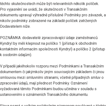
těchto skutečnostech může být relevantních několik políček.
Pro vyjasnění se uvádí, že skutečnosti v Transakčním
dokumentu upravují výhradně příslušné Podmínky pro závazek, a
nikoliv podmínky zobrazené na základě políček zatržených
Dodavatelem níže.
POZNÁMKA: dodavatelé zpracovávající údaje zaměstnanců
Kyndryl by měli klepnout na políčko 1 (přístup k obchodním
kontaktním informacím společnosti Kyndryl) a políčko 2 (přístup
k osobním údajům).
V případě jakéhokoliv rozporu mezi Podmínkami a Transakčním
dokumentem či jakýmkoliv jiným souvisejícím základem či jinou
smlouvou mezi smluvními stranami, včetně případných smluv o
zpracování údajů, mají přednost Podmínky. Oznámení
vyžadovaná těmito Podmínkami budou učiněna v souladu s
ustanoveními o oznámeních Transakčního dokumentu.
Slova psaná s velkým počátečním písmenem používaná v těchto