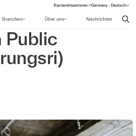
Karriere
Investoren
Germany - Deutsch
(opens in a new window)
Branchen
Über uns
Nachrichten
Suche
 Public
rungsri)