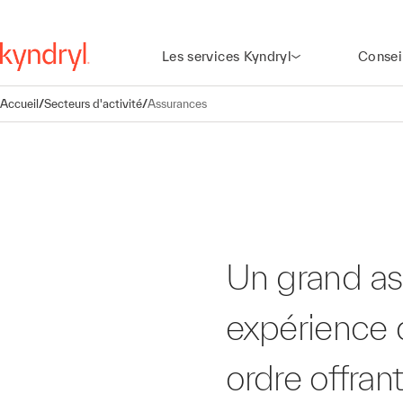
Les services Kyndryl
Consei
Accueil
/
Secteurs d'activité
/
Assurances
Assurances
Permettre une
expérience de
Un grand ass
réclamation de premie
expérience d
ordre
ordre offran