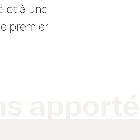
é et à une
de premier
ns apporté