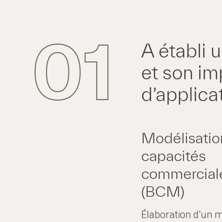
01
A établi
et son im
d’applica
Modélisatio
capacités
commercial
(BCM)
Élaboration d’un 