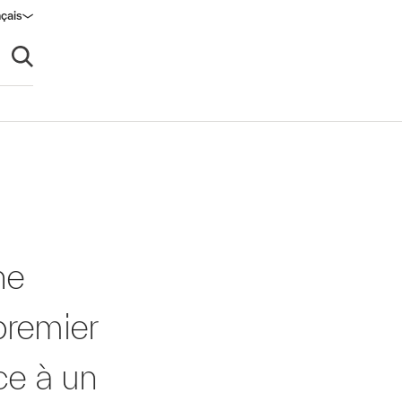
çais
Ouvrir la recherche
ne
premier
ce à un