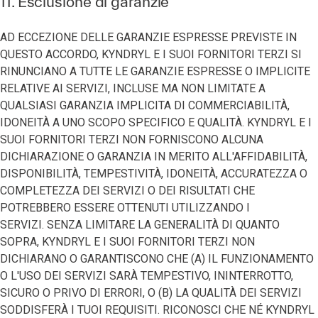
11. Esclusione di garanzie
AD ECCEZIONE DELLE GARANZIE ESPRESSE PREVISTE IN
QUESTO ACCORDO, KYNDRYL E I SUOI FORNITORI TERZI SI
RINUNCIANO A TUTTE LE GARANZIE ESPRESSE O IMPLICITE
RELATIVE AI SERVIZI, INCLUSE MA NON LIMITATE A
QUALSIASI GARANZIA IMPLICITA DI COMMERCIABILITÀ,
IDONEITÀ A UNO SCOPO SPECIFICO E QUALITÀ. KYNDRYL E I
SUOI FORNITORI TERZI NON FORNISCONO ALCUNA
DICHIARAZIONE O GARANZIA IN MERITO ALL'AFFIDABILITÀ,
DISPONIBILITÀ, TEMPESTIVITÀ, IDONEITÀ, ACCURATEZZA O
COMPLETEZZA DEI SERVIZI O DEI RISULTATI CHE
POTREBBERO ESSERE OTTENUTI UTILIZZANDO I
SERVIZI. SENZA LIMITARE LA GENERALITÀ DI QUANTO
SOPRA, KYNDRYL E I SUOI FORNITORI TERZI NON
DICHIARANO O GARANTISCONO CHE (A) IL FUNZIONAMENTO
O L'USO DEI SERVIZI SARÀ TEMPESTIVO, ININTERROTTO,
SICURO O PRIVO DI ERRORI, O (B) LA QUALITÀ DEI SERVIZI
SODDISFERÀ I TUOI REQUISITI. RICONOSCI CHE NÉ KYNDRYL