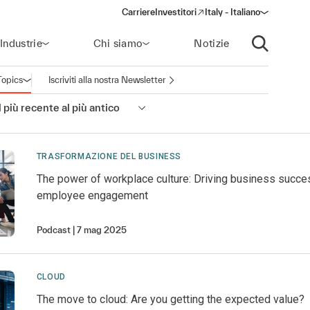
Carriere
Investitori
Italy - Italiano
(opens in a new window)
Industrie
Chi siamo
Notizie
Apri ricerca
Topics
Iscriviti alla nostra Newsletter
Apri la navigazione
 più recente al più antico
TRASFORMAZIONE DEL BUSINESS
The power of workplace culture: Driving business succe
employee engagement
Podcast
7 mag 2025
CLOUD
The move to cloud: Are you getting the expected value?