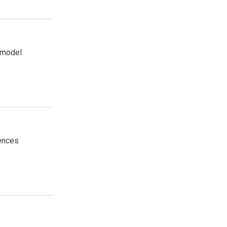
k model
ences