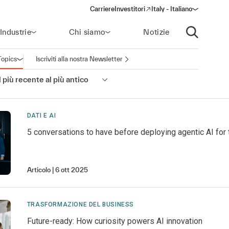
Carriere
Investitori
Italy - Italiano
(opens in a new window)
Industrie
Chi siamo
Notizie
Apri ricerca
Topics
Iscriviti alla nostra Newsletter
Apri la navigazione
 più recente al più antico
DATI E AI
5 conversations to have before deploying agentic AI for
Articolo
6 ott 2025
TRASFORMAZIONE DEL BUSINESS
Future-ready: How curiosity powers AI innovation