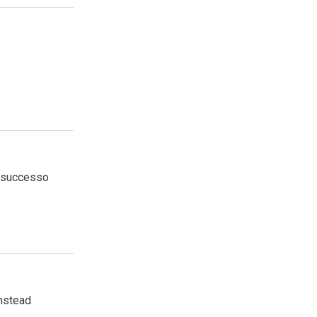
i successo
instead