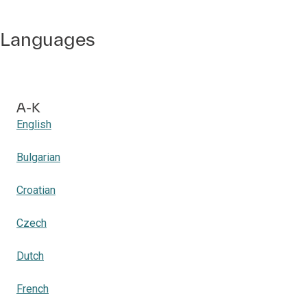
Languages
A-K
English
Bulgarian
Croatian
Czech
Dutch
French