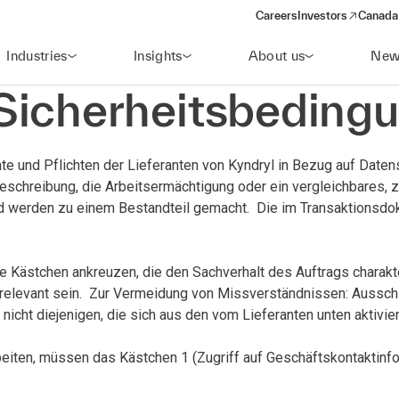
Careers
Investors
Canada 
(opens in a new win
Industries
Insights
About us
New
Sicherheitsbeding
e und Pflichten der Lieferanten von Kyndryl in Bezug auf Daten
beschreibung, die Arbeitsermächtigung oder ein vergleichbares
nd werden zu einem Bestandteil gemacht. Die im Transaktionsd
die Kästchen ankreuzen, die den Sachverhalt des Auftrags chara
n relevant sein. Zur Vermeidung von Missverständnissen: Aussc
nicht diejenigen, die sich aus den vom Lieferanten unten aktivi
beiten, müssen das Kästchen 1 (Zugriff auf Geschäftskontaktinfo