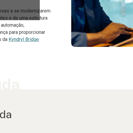
presas a se modernizarem
ntes e de uma estrutura
a automação,
nça para proporcionar
is da
Kyndryl Bridge
uda
ida