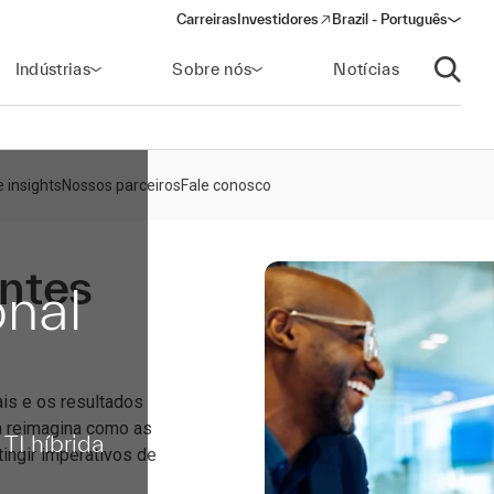
Carreiras
Investidores
Brazil - Português
(opens in a new window)
Indústrias
Sobre nós
Notícias
Abrir p
 insights
Nossos parceiros
Fale conosco
ntes
nal
ais e os resultados
 reimagina como as
TI híbrida
ingir imperativos de