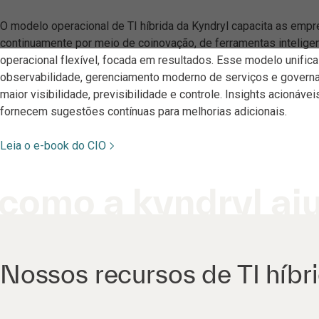
O modelo operacional de TI híbrida da Kyndryl capacita as em
continuamente por meio de coinovação, de ferramentas intelige
operacional flexível, focada em resultados. Esse modelo unific
observabilidade, gerenciamento moderno de serviços e governa
maior visibilidade, previsibilidade e controle. Insights acionáve
fornecem sugestões contínuas para melhorias adicionais.
Leia o e-book do CIO
como a kyndryl aj
Nossos recursos de TI híbr