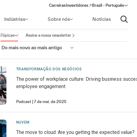
Carreiras
Investidores
Brazil - Português
(opens in a new window)
Indústrias
Sobre nós
Notícias
Abrir p
s
Tópicas
Assine a nossa newsletter
Abrir navegação
:
Do mais novo ao mais antigo
TRANSFORMAÇÃO DOS NEGÓCIOS
The power of workplace culture: Driving business succe
employee engagement
Podcast
7 de mai. de 2025
NUVEM
The move to cloud: Are you getting the expected value?