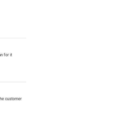
n for it
 the customer