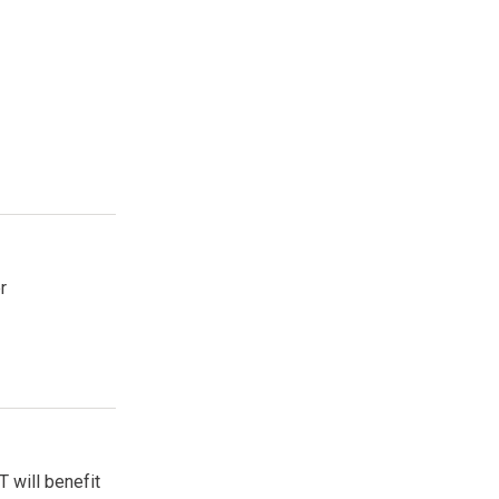
esquisa
r
 will benefit