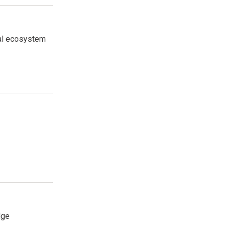
tal ecosystem
dge