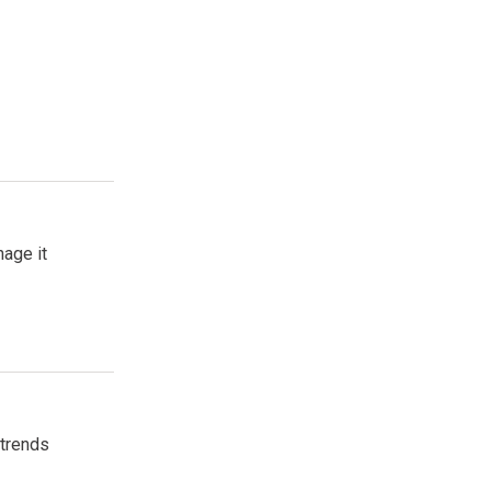
age it
 trends