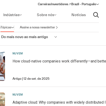
Carreiras
Investidores
Brazil - Português
(opens in a new window)
Indústrias
Sobre nós
Notícias
Abrir p
s
Tópicas
Assine a nossa newsletter
Abrir navegação
:
Do mais novo ao mais antigo
NUVEM
How cloud-native companies work differently—and bette
Artigo
12 de set. de 2025
NUVEM
Adaptive cloud: Why companies with widely distributed IT