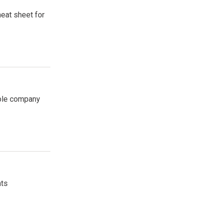
heat sheet for
able company
nts