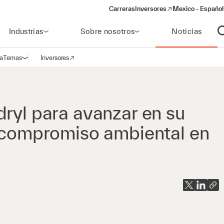
Carreras
Inversores
Mexico - Español
(opens in a new window)
Industrias
Sobre nosotros
Noticias
A
a
Temas
Inversores
Abrir navegación
(opens in a new window)
dryl para avanzar en su
u compromiso ambiental en