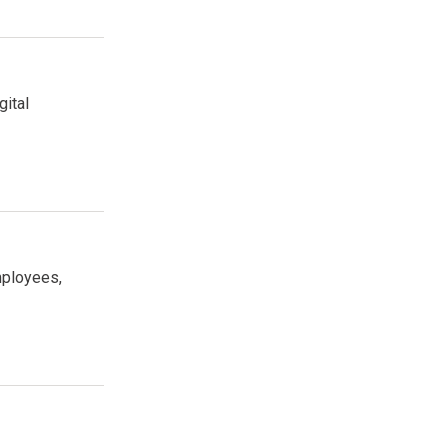
gital
mployees,