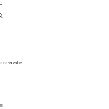
brir búsqueda
usiness value
ls