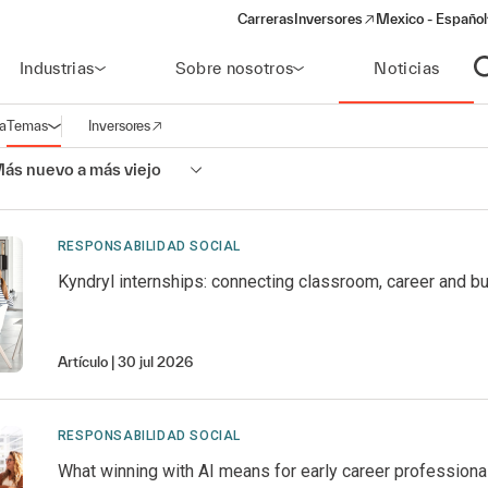
Carreras
Inversores
Mexico - Español
(opens in a new window)
Industrias
Sobre nosotros
Noticias
A
a
Temas
Inversores
Abrir navegación
(opens in a new window)
ás nuevo a más viejo
RESPONSABILIDAD SOCIAL
Kyndryl internships: connecting classroom, career and b
Artículo
30 jul 2026
RESPONSABILIDAD SOCIAL
What winning with AI means for early career professiona