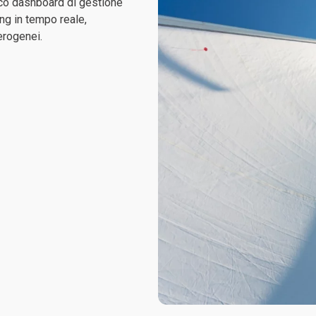
ico dashboard di gestione
ting in tempo reale,
erogenei.