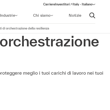
Carriere
Investitori
Italy - Italiano
(opens in a new window)
Industrie
Chi siamo
Notizie
Apri ricerca
ti di orchestrazione della resilienza
i orchestrazione
oteggere meglio i tuoi carichi di lavoro nei tuoi