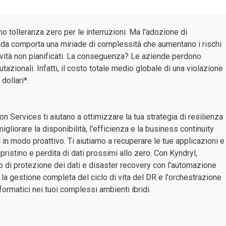
o tolleranza zero per le interruzioni. Ma l'adozione di
brida comporta una miriade di complessità che aumentano i rischi
ttività non pianificati. La conseguenza? Le aziende perdono
azionali. Infatti, il costo totale medio globale di una violazione
 dollari*.
n Services ti aiutano a ottimizzare la tua strategia di resilienza
gliorare la disponibilità, l'efficienza e la business continuity
 in modo proattivo. Ti aiutiamo a recuperare le tue applicazioni e
 ripristino e perdita di dati prossimi allo zero. Con Kyndryl,
oro di protezione dei dati e disaster recovery con l'automazione
e la gestione completa del ciclo di vita del DR e l'orchestrazione
nformatici nei tuoi complessi ambienti ibridi.