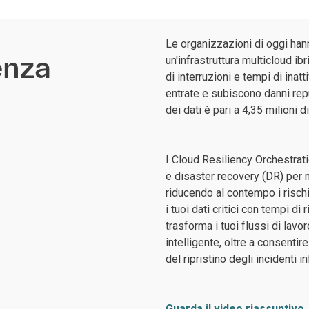
Le organizzazioni di oggi hann
enza
un'infrastruttura multicloud i
di interruzioni e tempi di ina
entrate e subiscono danni reput
dei dati è pari a 4,35 milioni di
I Cloud Resiliency Orchestratio
e disaster recovery (DR) per mi
riducendo al contempo i rischi
i tuoi dati critici con tempi di
trasforma i tuoi flussi di lav
intelligente, oltre a consentir
del ripristino degli incidenti i
Guarda il video riassuntivo