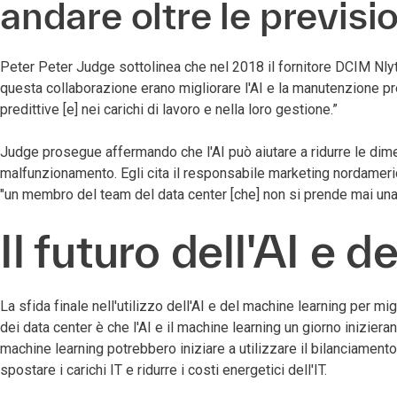
andare oltre le previsi
Peter Peter Judge sottolinea che nel 2018 il fornitore DCIM Nlyte
questa collaborazione erano migliorare l'AI e la manutenzione pr
predittive [e] nei carichi di lavoro e nella loro gestione.”
Judge prosegue affermando che l'AI può aiutare a ridurre le dimens
malfunzionamento. Egli cita il responsabile marketing nordameri
"un membro del team del data center [che] non si prende mai una
Il futuro dell'AI e 
La sfida finale nell'utilizzo dell'AI e del machine learning per mi
dei data center è che l'AI e il machine learning un giorno iniziera
machine learning potrebbero iniziare a utilizzare il bilanciamento 
spostare i carichi IT e ridurre i costi energetici dell'IT.