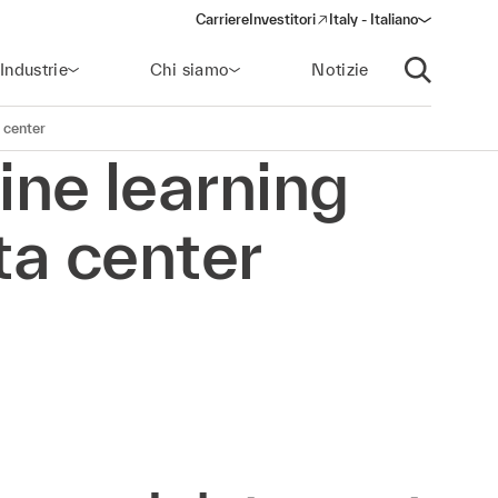
Carriere
Investitori
Italy - Italiano
(opens in a new window)
Industrie
Chi siamo
Notizie
Apri ricerca
 center
ne learning
ta center