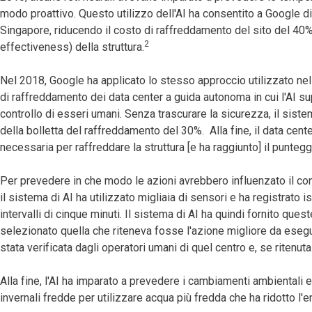
modo proattivo. Questo utilizzo dell'AI ha consentito a Google di 
Singapore, riducendo il costo di raffreddamento del sito del 40%
2
effectiveness) della struttura.
Nel 2018, Google ha applicato lo stesso approccio utilizzato nel
di raffreddamento dei data center a guida autonoma in cui l'AI su
controllo di esseri umani. Senza trascurare la sicurezza, il sist
della bolletta del raffreddamento del 30%. Alla fine, il data cent
necessaria per raffreddare la struttura [e ha raggiunto] il puntegg
Per prevedere in che modo le azioni avrebbero influenzato il cons
il sistema di AI ha utilizzato migliaia di sensori e ha registrato
intervalli di cinque minuti. Il sistema di AI ha quindi fornito que
selezionato quella che riteneva fosse l'azione migliore da esegui
stata verificata dagli operatori umani di quel centro e, se ritenuta
Alla fine, l'AI ha imparato a prevedere i cambiamenti ambientali e
invernali fredde per utilizzare acqua più fredda che ha ridotto l'