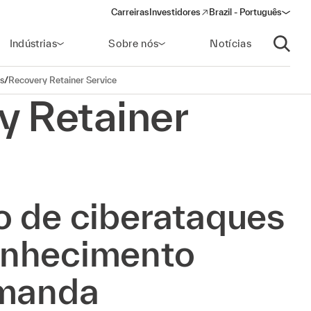
Carreiras
Investidores
Brazil - Português
(opens in a new window)
Indústrias
Sobre nós
Notícias
Abrir p
s
/
Recovery Retainer Service
y Retainer
o de ciberataques
onhecimento
emanda