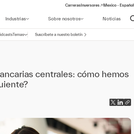
Carreras
Inversores
Mexico - Español
(opens in a new window)
Industrias
Sobre nosotros
Noticias
A
ódcasts
Temas
Suscríbete a nuestro boletín
Abrir navegación
bancarias centrales: cómo hemos
guiente?