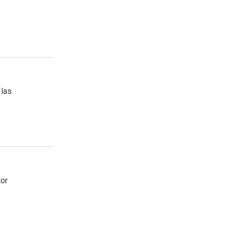
 las
tor