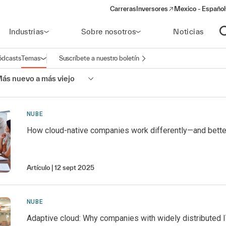
Carreras
Inversores
Mexico - Español
(opens in a new window)
Industrias
Sobre nosotros
Noticias
A
ódcasts
Temas
Suscríbete a nuestro boletín
Abrir navegación
ás nuevo a más viejo
NUBE
How cloud-native companies work differently—and bette
Artículo
12 sept 2025
NUBE
Adaptive cloud: Why companies with widely distributed IT