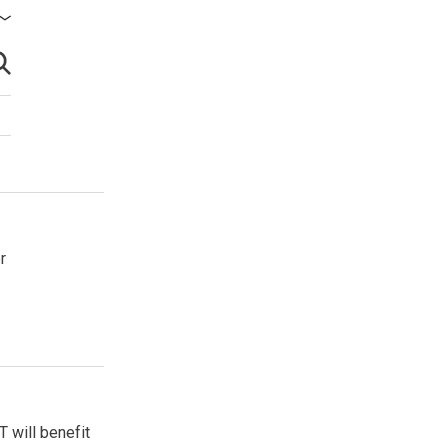
brir búsqueda
r
 will benefit