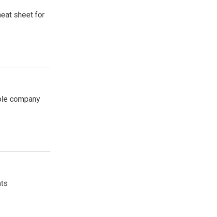
heat sheet for
able company
nts