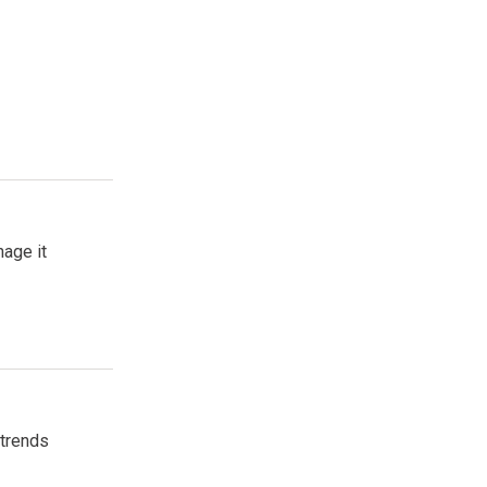
age it
 trends