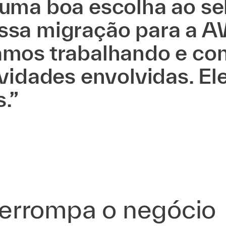
uma boa escolha ao sel
ossa migração para a 
amos trabalhando e con
ividades envolvidas. El
.”
nterrompa o negócio