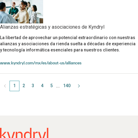
Alianzas estratégicas y asociaciones de Kyndryl
La libertad de aprovechar un potencial extraordinario con nuestras
Alianzas estratégicas y asociaciones de Kyndryl
alianzas y asociaciones da rienda suelta a décadas de experiencia
y tecnología informática esenciales para nuestros clientes.
www.kyndryl.com/mx/es/about-us/alliances
1
Página
2
Página
3
Página
4
Página
5
Página
140
Página
...