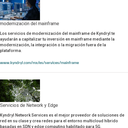
modernización del mainframe
Los servicios de modernización del mainframe de Kyndryl te
modernización del mainframe
ayudarán a capitalizar tu inversión en mainframe mediante la
modernización, la integración o la migración fuera de la
plataforma.
www.kyndryl.com/mx/es/services/mainframe
Servicios de Network y Edge
Kyndryl Network Services es el mejor proveedor de soluciones de
Servicios de Network y Edge
red en su clase y crea redes para el entorno multicloud híbrido
basadas en SDN y edge computing habilitado para 5G.