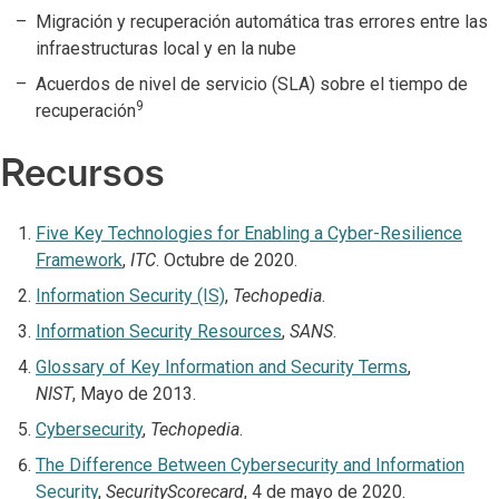
Migración y recuperación automática tras errores entre las
infraestructuras local y en la nube
Acuerdos de nivel de servicio (SLA) sobre el tiempo de
9
recuperación
Recursos
Five Key Technologies for Enabling a Cyber-Resilience
Framework
,
ITC
. Octubre de 2020.
Information Security (IS)
,
Techopedia
.
Information Security Resources
,
SANS
.
Glossary of Key Information and Security Terms
,
NIST
, Mayo de 2013.
Cybersecurity
,
Techopedia
.
The Difference Between Cybersecurity and Information
Security
,
SecurityScorecard
, 4 de mayo de 2020.