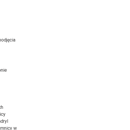
podjęcia
onie
ch
icy
dryl
emnicy w