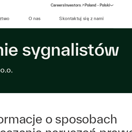
Careers
Investors
Poland - Polski
(opens in a new window)
ztwo
O nas
Skontaktuj się z nami
ie sygnalistów
o.o.
formacje o sposobach