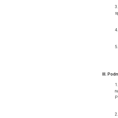
s
III. Po
n
P