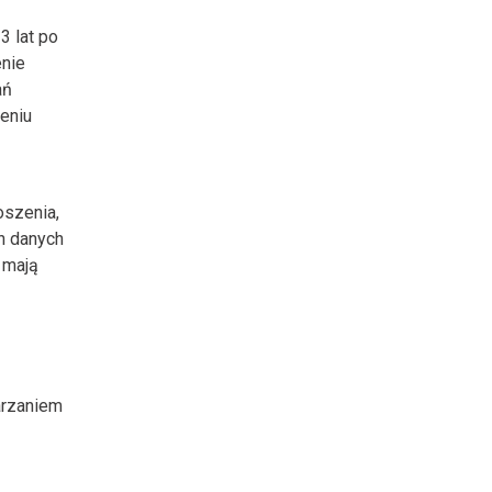
 lat po
nie
ań
eniu
oszenia,
ch danych
 mają
arzaniem