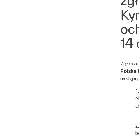
zg
Ky
och
14
Zgłosze
Polska 
następu
e
a
b