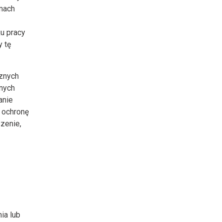
amach
u pracy
 tę
znych
nych
anie
 ochronę
zenie,
ia lub