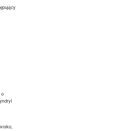
tępujący
 o
yndryl
wisko,