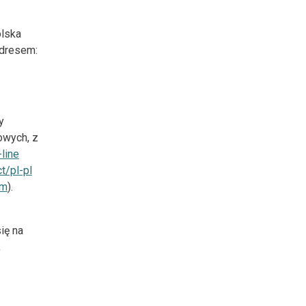
olska
adresem:
y
owych, z
line
t/pl-pl
om
).
ię na
,