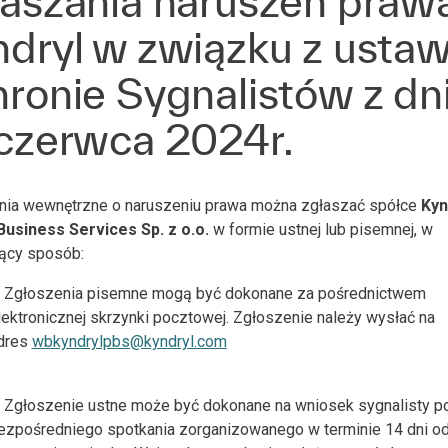
łaszania naruszeń praw
ndryl w związku z ustaw
ronie Sygnalistów z dn
 czerwca 2024r.
nia wewnętrzne o naruszeniu prawa można zgłaszać spółce
Kyn
Business Services Sp. z o.o.
w
formie ustnej lub pisemnej, w
jący sposób:
Zgłoszenia pisemne mogą być dokonane za pośrednictwem
lektronicznej skrzynki pocztowej. Zgłoszenie należy wysłać na
dres
wbkyndrylpbs@kyndryl.com
Zgłoszenie ustne może być dokonane na wniosek sygnalisty 
ezpośredniego spotkania zorganizowanego w terminie 14 dni od