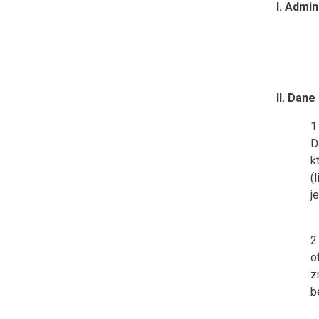
I. Admin
II. Dan
D
k
(
j
o
z
b