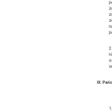
p
z
z
z
n
p
n
o
o
IX. Pań