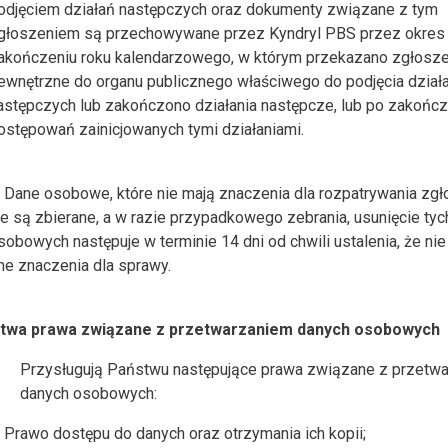
odjęciem działań następczych oraz dokumenty związane z tym
głoszeniem są przechowywane przez Kyndryl PBS przez okres 3
akończeniu roku kalendarzowego, w którym przekazano zgłosze
ewnętrzne do organu publicznego właściwego do podjęcia dział
astępczych lub zakończono działania następcze, lub po zakończ
ostępowań zainicjowanych tymi działaniami.
Dane osobowe, które nie mają znaczenia dla rozpatrywania zgł
ie są zbierane, a w razie przypadkowego zebrania, usunięcie ty
sobowych następuje w terminie 14 dni od chwili ustalenia, że nie
ne znaczenia dla sprawy.
stwa prawa związane z przetwarzaniem danych osobowych
Przysługują Państwu następujące prawa związane z przetw
danych osobowych:
Prawo dostępu do danych oraz otrzymania ich kopii;