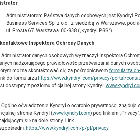
istrator
Administratorem Państwa danych osobowych jest Kyndryl P
Business Services Sp. z o.o. z siedzibą w Warszawie, pod 
ul. Prosta 67, Warszawa, 00-838 („Kyndryl PBS”).
e kontaktowe Inspektora Ochrony Danych
Administrator danych osobowych wyznaczył Inspektora Ochron
anych nadzorującego prawidłowość przetwarzania danych osob
tórym można skontaktować się za pośrednictwem
formularza on-
link do formularza
https://www.kyndryl.com/privacy/portal/contac
est dostępny z poziomu oficjalnej strony Kyndryl:
www.kyndryl.c
Ogólne oświadczenie Kyndryl o ochronie prywatności znajduje s
ficjalnej stronie Kyndryl (
www.kyndryl.com
) pod linkiem „Privacy”
najdującym się na dole strony. Link
ezpośredni:
https://www.kyndryl.com/p/pl/privacy
.