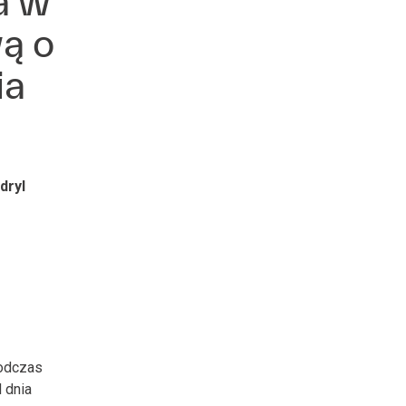
a w
ą o
ia
dryl
podczas
 dnia