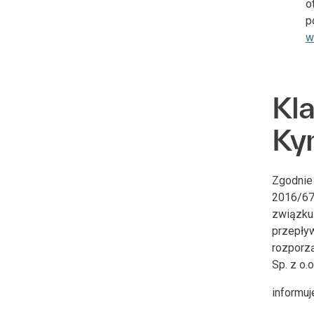
o
p
w
Kl
Ky
Zgodnie 
2016/679
związku
przepływ
rozporzą
Sp. z o.o
informuje