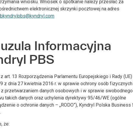
trzymania wniosku. Wniosek o spotkanie należy przesłać za
ośrednictwem elektronicznej skrzynki pocztowej na adres
bkyndrylpbs@kyndryl.com
auzula Informacyjna
ndryl PBS
z art. 13 Rozporządzenia Parlamentu Europejskiego i Rady (UE)
 z dnia 27 kwietnia 2016 r. w sprawie ochrony osób fizycznych
 z przetwarzaniem danych osobowych i w sprawie swobodnego
u takich danych oraz uchylenia dyrektywy 95/46/WE (ogólne
dzenie o ochronie danych – „RODO”), Kyndryl Polska Business 
.
, że: