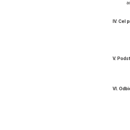
a
IV. Cel 
V. Pods
VI. Odb