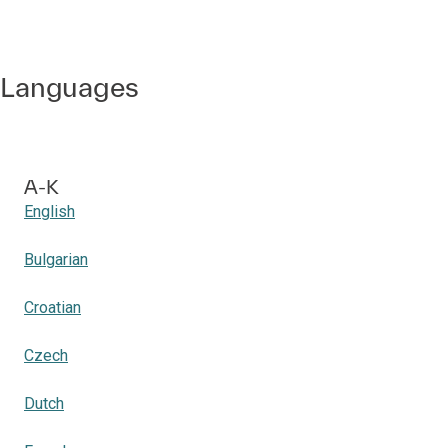
Languages
A-K
English
Bulgarian
Croatian
Czech
Dutch