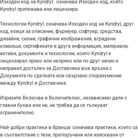
Изходен код на Kyndryl: означава Изходен код, който
Kyndryl притежава или лицензира.
Технологии Kyndryl: означава Изходен код на Kyndryl, друг
код, езици за описание, фърмуер, софтуер, средства,
дизайни, схеми, графични изображения, вградени
клавиши, сертификати и друга информация, материали,
активи, документи и технологии, които Kyndryl е
лицензирал пряко или непряко или по друг начин е
направил достъпен за Доставчика във връзка с
Документа по сделката или свързано споразумение
между Kyndryl и Доставчика.
Изразите Включва и Включително:, независимо дали с
главни букви или не, не трябва да се тълкуват
ограничително.
Най-добри практики в бранша: означава практики, които са
в съответствие с тези, препоръчани или изисквани от