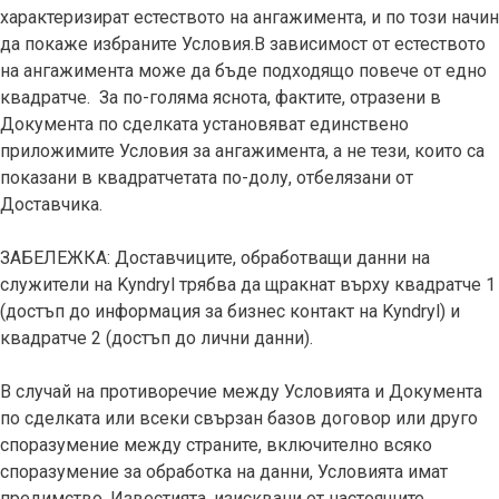
характеризират естеството на ангажимента, и по този начин
да покаже избраните Условия.В зависимост от естеството
на ангажимента може да бъде подходящо повече от едно
квадратче. За по-голяма яснота, фактите, отразени в
Документа по сделката установяват единствено
приложимите Условия за ангажимента, а не тези, които са
показани в квадратчетата по-долу, отбелязани от
Доставчика.
ЗАБЕЛЕЖКА: Доставчиците, обработващи данни на
служители на Kyndryl трябва да щракнат върху квадратче 1
(достъп до информация за бизнес контакт на Kyndryl) и
квадратче 2 (достъп до лични данни).
В случай на противоречие между Условията и Документа
по сделката или всеки свързан базов договор или друго
споразумение между страните, включително всяко
споразумение за обработка на данни, Условията имат
предимство. Известията, изисквани от настоящите