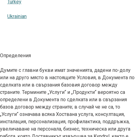
Turkey
Ukrainian
Определения
Думите с главни букви имат значенията, дадени по-долу
или на друго място в настоящите Условия, в Документа по
сделката или в свързания базовия договор между
страните. Термините „Услуги“ и „Продукти“ вероятно са
определени в Документа по сделката или в свързания
базов договор между страните; в случай че не са, то
„Услуги“ означава всяка Хоствана услуга, консултация,
инсталация, персонализация, профилактика, поддръжка,
увеличаване на персонала, бизнес, техническа или друга
работа, която Доставчикът извършва за Kyndryl, както е