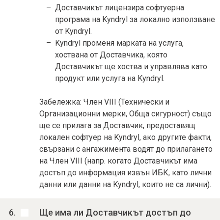
Доставчикът лицензира софтуерна
програма на Kyndryl за локално използване
от Kyndryl.
Kyndryl променя марката на услуга,
хоствана от Доставчика, която
Доставчикът ще хоства и управлява като
продукт или услуга на Kyndryl.
Забележка: Член VIII (Технически и
Организационни мерки, Обща сигурност) също
ще се прилага за Доставчик, предоставящ
локален софтуер на Kyndryl, ако другите факти,
свързани с ангажимента водят до прилагането
на Член VIII (напр. когато Доставчикът има
достъп до информация извън ИБК, като лични
данни или данни на Kyndryl, които не са лични).
Ще има ли Доставчикът достъп до