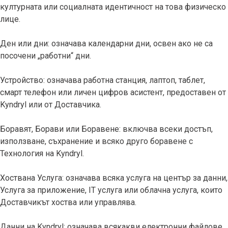
културната или социалната идентичност на това физическо
лице.
Ден или дни: означава календарни дни, освен ако не са
посочени „работни“ дни.
Устройство: означава работна станция, лаптоп, таблет,
смарт телефон или личен цифров асистент, предоставен от
Kyndryl или от Доставчика.
Боравят, Борави или Боравене: включва всеки достъп,
използване, съхранение и всяко друго боравене с
Технология на Kyndryl.
Хоствана Услуга: означава всяка услуга на център за данни,
Услуга за приложение, IT услуга или облачна услуга, които
Доставчикът хоства или управлява.
Данни на Kyndryl: означава всякакви електронни файлове,