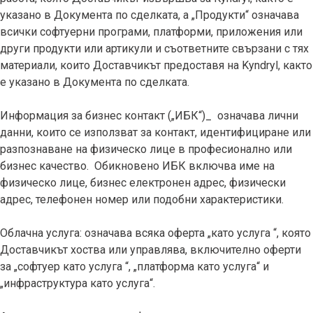
указано в Документа по сделката, а „Продукти“ означава
всички софтуерни програми, платформи, приложения или
други продукти или артикули и съответните свързани с тях
материали, които Доставчикът предоставя на Kyndryl, както
е указано в Документа по сделката.
Информация за бизнес контакт („ИБК“)_ означава лични
данни, които се използват за контакт, идентифициране или
разпознаване на физическо лице в професионално или
бизнес качество. Обикновено ИБК включва име на
физическо лице, бизнес електронен адрес, физически
адрес, телефонен номер или подобни характеристики.
Облачна услуга: означава всяка оферта „като услуга “, която
Доставчикът хоства или управлява, включително оферти
за „софтуер като услуга “, „платформа като услуга“ и
„инфраструктура като услуга“.