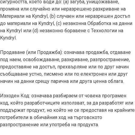
сигурността, което води до: (a) загуба, унищожаване,
промяна или случайно или неразрешено разкриване на
Материали на Kyndryl, (b) случаен или неразрешен достъп
до материали на Kyndryl, (c) незаконна Обработка на данни
на Kyndryl или (d) незаконно боравене с Технологии на
Kyndryl.
Продаване (или Продажба): означава продажба, отдаване
под наем, освобождаване, разкриване, разпространение,
предоставяне на достъп, прехвърляне или по друг начин
съобщаване устно, писмено или по електронен или друг
начин на данни срещу парична или друга ценна облага.
Изходен Код: означава разбираем от човека програмен
код, който разработчиците използват, за да разработят или
поддържат продукт, но който не се предоставя на крайните
потребители в обичайния ход на търговското
разпространение или употреба на продукта.