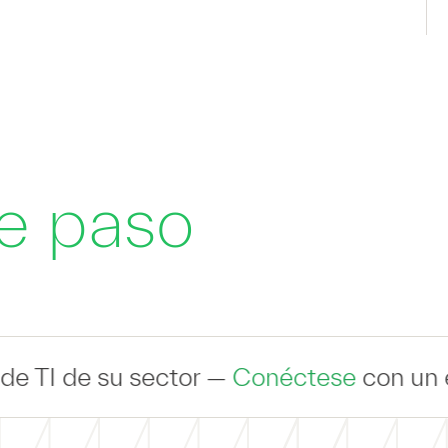
te paso
ctor —
Conéctese
con un experto para ha