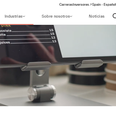
Carreras
Inversores
Spain - Español
(opens in a new window)
Industrias
Sobre nosotros
Noticias
A