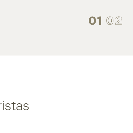
01
02
istas