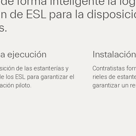
de forma inteligente la logí
ón de ESL para la disposici
s.
la ejecución
Instalació
sición de las estanterías y
Contratistas for
 los ESL para garantizar el
rieles de estant
ación piloto.
garantizar un r