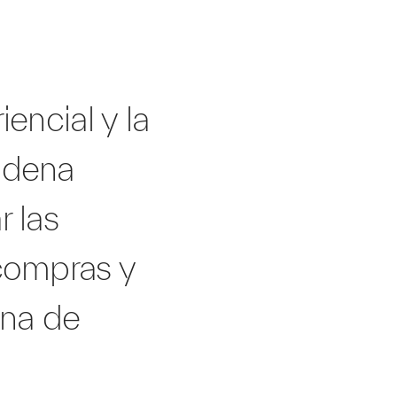
encial y la
adena
r las
 compras y
ena de