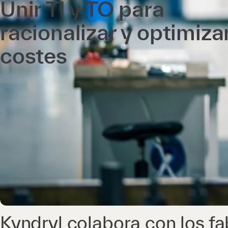
Unir TI y TO para
racionalizar y optimizar
costes
Kyndryl colabora con los fa