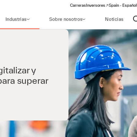
Carreras
Inversores
Spain - Español
(opens in a new window)
Industrias
Sobre nosotros
Noticias
A
italizar y
para superar