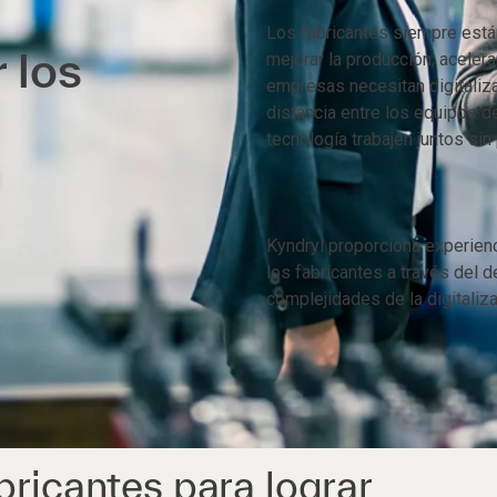
Los fabricantes siempre está
 los
mejorar la producción, acelera
empresas necesitan digitaliza
distancia entre los equipos d
tecnología trabajen juntos si
Kyndryl proporciona experienc
los fabricantes a través del 
complejidades de la digitaliz
bricantes para lograr