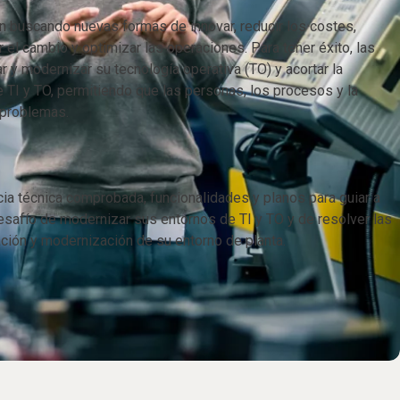
n buscando nuevas formas de innovar, reducir los costes,
r el cambio y optimizar las operaciones. Para tener éxito, las
r y modernizar su tecnología operativa (TO) y acortar la
e TI y TO, permitiendo que las personas, los procesos y la
n problemas.
ia técnica comprobada, funcionalidades y planos para guiar a
desafío de modernizar sus entornos de TI y TO y de resolver las
ación y modernización de su entorno de planta.