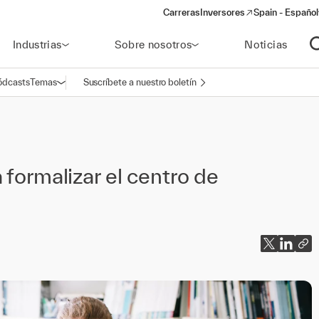
Carreras
Inversores
Spain - Español
(opens in a new window)
Industrias
Sobre nosotros
Noticias
A
ódcasts
Temas
Suscríbete a nuestro boletín
Abrir navegación
 formalizar el centro de