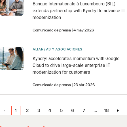
Banque Internationale à Luxembourg (BIL)
extends partnership with Kyndryl to advance IT
modernization
Comunicado de prensa
4 may 2026
ALIANZAS Y ASOCIACIONES
Kyndryl accelerates momentum with Google
Cloud to drive large-scale enterprise IT
modernization for customers
Comunicado de prensa
23 abr 2026
1
2
3
4
5
6
7
…
18