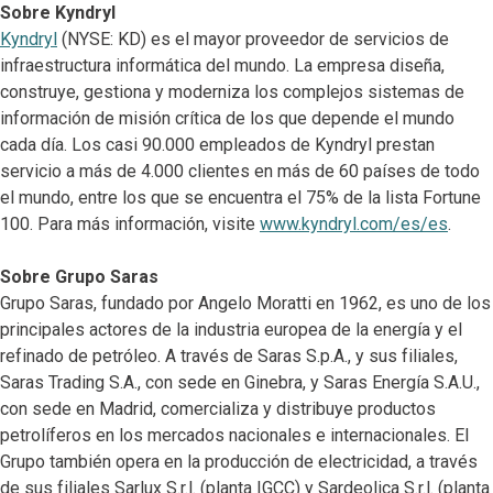
Sobre Kyndryl
Kyndryl
(NYSE: KD) es el mayor proveedor de servicios de
infraestructura informática del mundo. La empresa diseña,
construye, gestiona y moderniza los complejos sistemas de
información de misión crítica de los que depende el mundo
cada día. Los casi 90.000 empleados de Kyndryl prestan
servicio a más de 4.000 clientes en más de 60 países de todo
el mundo, entre los que se encuentra el 75% de la lista Fortune
100. Para más información, visite
www.kyndryl.com/es/es
.
Sobre Grupo Saras
Grupo Saras, fundado por Angelo Moratti en 1962, es uno de los
principales actores de la industria europea de la energía y el
refinado de petróleo. A través de Saras S.p.A., y sus filiales,
Saras Trading S.A., con sede en Ginebra, y Saras Energía S.A.U.,
con sede en Madrid, comercializa y distribuye productos
petrolíferos en los mercados nacionales e internacionales. El
Grupo también opera en la producción de electricidad, a través
de sus filiales Sarlux S.r.l. (planta IGCC) y Sardeolica S.r.l. (planta