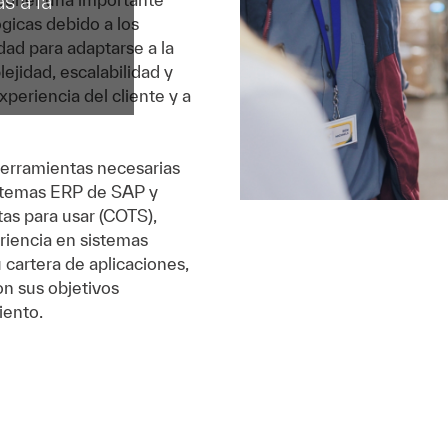
s a la
gicas debido a los
dad para adaptarse a la
ejidad, escalabilidad y
periencia del cliente y a
 herramientas necesarias
istemas ERP de SAP y
tas para usar (COTS),
riencia en sistemas
 cartera de aplicaciones,
on sus objetivos
iento.