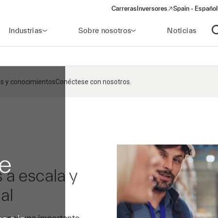
Carreras
Inversores
Spain - Español
(opens in a new window)
Industrias
Sobre nosotros
Noticias
A
s y conocimientos
Conéctese con nosotros.
e
 a escala y
ial
poner una importante