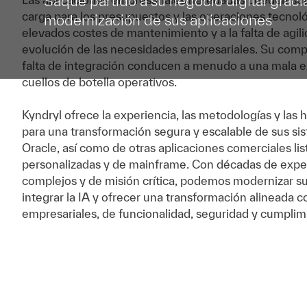
Saque partido a su negocio digital gracia
carga para los presupuestos y las operaciones tecnoló
modernización de sus aplicaciones
elevados costes de mantenimiento y a la falta de agili
evolución de las necesidades empresariales. Su compl
falta de integración conducen a menudo a una mala ex
cuellos de botella operativos.
Kyndryl ofrece la experiencia, las metodologías y las
para una transformación segura y escalable de sus s
Oracle, así como de otras aplicaciones comerciales lis
personalizadas y de mainframe. Con décadas de expe
complejos y de misión crítica, podemos modernizar su
integrar la IA y ofrecer una transformación alineada c
empresariales, de funcionalidad, seguridad y cumplim