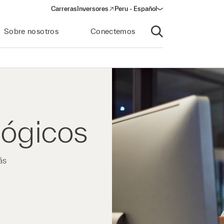
Carreras
Inversores
Peru - Español
(opens in a new window)
Sobre nosotros
Conectemos
Abrir búsqueda
lógicos
ás