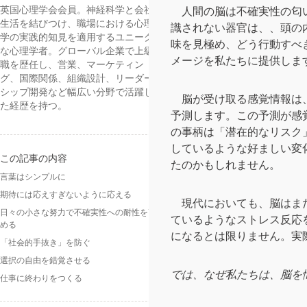
英国心理学会会員。神経科学と会社
人間の脳は不確実性の匂い
生活を結びつけ、職場における心理
識されない器官は、、頭の
学の実践的知見を適用するユニーク
味を見極め、どう行動すべ
な心理学者。グローバル企業で上級
メージを私たちに提供しま
職を歴任し、営業、マーケティン
グ、国際関係、組織設計、リーダー
シップ開発など幅広い分野で活躍し
脳が受け取る感覚情報は、
た経歴を持つ。
予測します。この予測が感
の事柄は「潜在的なリスク
しているような好ましい変
この記事の内容
たのかもしれません。
言葉はシンプルに
期待には応えすぎないように応える
現代においても、脳はまだ
日々の小さな努力で不確実性への耐性を高
ているようなストレス反応
める
になるとは限りません。実
「社会的手抜き」を防ぐ
選択の自由を錯覚させる
では、なぜ私たちは、脳を
仕事に終わりをつくる