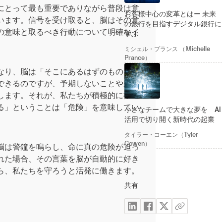
にとって最も重要でありながら普段は意
お客様中心の変革とはー 未来
います。信号を受け取ると、脳はその意
の銀行を目指すデジタル銀行に
の意味と取るべき行動について明確なイ
学ぶ
ミシェル・プランス （Michelle
Prance）
なり、脳は「そこにあるはずのもの」を
できるのですが、予期しないことや未知
します。それが、私たちが積極的に推進
る」ということは「危険」を意味してい
小さなチームで大きな夢を AI
活用で切り開く新時代の起業
タイラー・コーエン（Tyler
Cowen）
脳は警鐘を鳴らし、命に真の危険が迫っ
れた場合、その言葉を脳が自動的に好き
ら、私たちを守ろうと活発に働きます。
共有