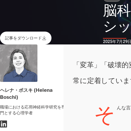
脳
シ
記事をダウンロード
2025年7月29日 
「変革」「破壊的
常に定着していま
ヘレナ・ボスキ (Helena
Boschi)
そ
職場における応用神経科学研究を専
んな言
門とする心理学者