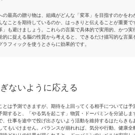
の最高の贈り物は、組織がどんな「変革」を目指すのかをわ
んなことを期待しているのか、はっきりと伝えることが重要で
革」も避けましょう。これらの言葉で具体的で実用的、かつ実
覚的に捉える脳の性質から考えると、できるだけ描写的な言葉
グラフィックを使うとさらに効果的です。
すぎないように応える
とは予測できますが、期待を上回ってくる相手については予
予期すると、「やる気を起こす」物質・ドーパミンを分泌しま
で、仕事を途中で投げ出さないよう活動を維持するはたらきも
してもいけません。バランスが崩れれば、気分や行動、健康全
期待どおりの結果が得られると、ドーパミンのレベルは安定し