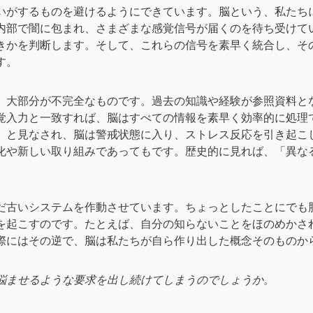
がするものを避けるようにできています。脳という、私たち
内部で闇に包まれ、さまざまな感覚信号が届くのを待ち受けて
きかを判断します。そして、これらの信号を素早く統合し、そ
す。
大部分が不完全なものです。過去の知識や経験が参照資料と
覚入力と一致すれば、脳はすべての情報を素早く効率的に処理
」と見なされ、脳は警戒状態に入り、ストレス反応を引き起こ
化や新しい取り組みであってもです。歴史的に見れば、「異な
古いシステムを作動させています。ちょっとしたことにでも
を起こすのです。たとえば、自分の知らないことをほのめかさ
際にはその逆で、脳は私たちが自ら作り出した概念そのものか
悩ませるような要求を出し続けてしまうのでしょうか。