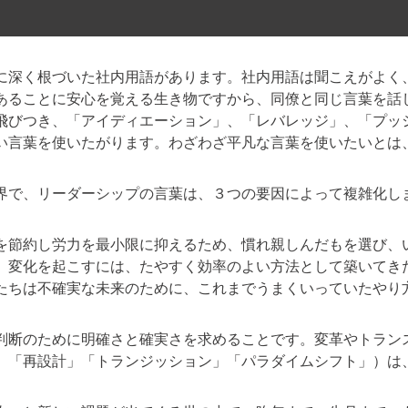
深く根づいた社内用語があります。社内用語は聞こえがよく
あることに安心を覚える生き物ですから、同僚と同じ言葉を話
飛びつき、「アイディエーション」、「レバレッジ」、「プッ
い言葉を使いたがります。わざわざ平凡な言葉を使いたいとは
で、リーダーシップの言葉は、３つの要因によって複雑化し
節約し労力を最小限に抑えるため、慣れ親しんだもを選び、
。変化を起こすには、たやすく効率のよい方法として築いてき
たちは不確実な未来のために、これまでうまくいっていたやり
断のために明確さと確実さを求めることです。変革やトラン
」「再設計」「トランジッション」「パラダイムシフト」）は