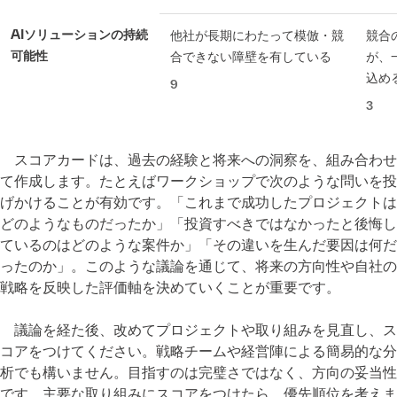
AIソリューションの持続
他社が長期にわたって模倣・競
競合
可能性
合できない障壁を有している
が、
込め
9
3
スコアカードは、過去の経験と将来への洞察を、組み合わせ
て作成します。たとえばワークショップで次のような問いを投
げかけることが有効です。「これまで成功したプロジェクトは
どのようなものだったか」「投資すべきではなかったと後悔し
ているのはどのような案件か」「その違いを生んだ要因は何だ
ったのか」。このような議論を通じて、将来の方向性や自社の
戦略を反映した評価軸を決めていくことが重要です。
議論を経た後、改めてプロジェクトや取り組みを見直し、ス
コアをつけてください。戦略チームや経営陣による簡易的な分
析でも構いません。目指すのは完璧さではなく、方向の妥当性
です。主要な取り組みにスコアをつけたら、優先順位を考えま