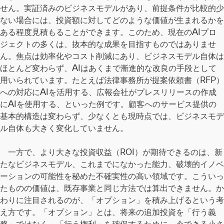
せん。実証済みのビジネスモデルがあり、前提条件が比較的少
ない場合には、投資額に対してどのような価値が生まれるかを
ある程度見積もることができます。このため、現在のAIプロ
ジェクトの多くは、抜本的な成果を目指すものではありませ
ん。焦点は効率化やコスト削減にあり、ビジネスモデル自体は
ほとんど変わらず、AIはあくまで漸進的な改良の手段として
用いられています。たとえば法律事務所が提案依頼書（RFP）
への対応にAIを活用する、広報会社がプレスリリースの作成
にAIを使用する、といった例です。顧客へのサービス提供の
基本的構造は変わらず、少なくとも現時点では、ビジネスモデ
ル自体も大きく変化していません。
一方で、より大きな投資収益（ROI）が期待できるのは、新
たなビジネスモデル、これまでになかった能力、破壊的イノベ
ーションの可能性を秘めた不確実性の高い領域です。こういっ
たものの価値は、既存事業と同じ方法では算出できません。か
わりに注目されるのが、「オプション」を積み上げるという考
え方です。「オプション」とは、将来の追加投資を「行う義
務」ではなく、「行う権利」を確保するために、今できる小さ