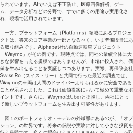
られています。AIでいえば不正防止、医療画像解析、ゲー
ム、データ分析などの分野で、すでに多くの用途が実用化さ
れ、現場で活用されています。
一方、プラットフォーム（Platforms）領域にあるプロジェ
クトは、将来のコア事業の一部となるべく、いま準備段階にあ
る取り組みです。Alphabet社の自動運転車プロジェクト
「Waymo」がその例です。現時点では、同社の業績全体に大
きな影響を与える規模ではありませんが、市場に投入され、価
値を生み出せることを実証しつつあります。実際、再保険会社
Swiss Re（スイス・リー）と共同で行った最近の調査では、
Waymoの車両は人間のドライバーよりもはるかに安全である
ことが示されました。これは価値提案において極めて重要なポ
イントです。さらに、WaymoはUberと提携し、両社にとっ
て新しいプラットフォームを生み出す可能性があります。
図１のポートフォリオ・モデルの外縁部にあるのが、「オプ
ション」の世界です。将来の仮説や実験に対して小さな投資を
行う段階です。多くの場合はうまくいきませんが、こうした取