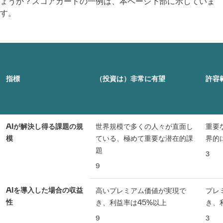
ょうか？スコアカードの一例は、本ページ下部に示していま
す。
指標
（投資は）非常に有望
許容
AIが解決し得る課題の規
世界規模で多くの人々が直面し
重要
模
ている、極めて重要な潜在的課
界的
題
3
9
AIを導入した場合の収益
高いプレミアム価値が実現で
プレ
性
き、利益率は45%以上
き、
9
3