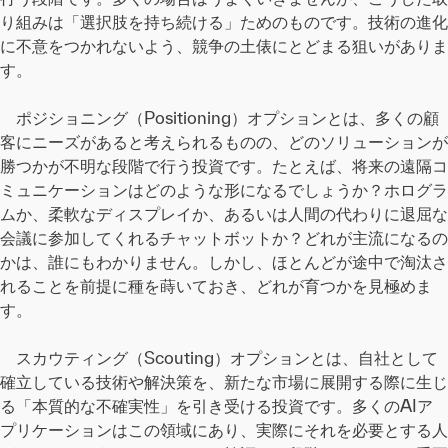
り組みは「選択肢を持ち続ける」ためのものです。技術の進化
に不意をつかれないよう、競争の土俵にとどまる狙いがありま
す。
ポジショニング（Positioning）オプションとは、多くの顧
客にニーズがあると考えられるものの、どのソリューションが
勝つかが不明な段階で行う投資です。たとえば、将来の遠隔コ
ミュニケーションはどのような形になるでしょうか？ホログラ
ムか、柔軟なディスプレイか、あるいは人間の代わりに退屈な
会議に参加してくれるチャットボットか？どれが主流になるの
かは、誰にもわかりません。しかし、ほとんどが途中で淘汰さ
れることを前提に種を蒔いておき、どれが育つかを見極めま
す。
スカウティング（Scouting）オプションとは、自社として
確立している技術や解決策を、新たな市場に展開する際に生じ
る「本質的な不確実性」を引き受ける投資です。多くのAIア
プリケーションはこの領域にあり、実際にそれを必要とする人