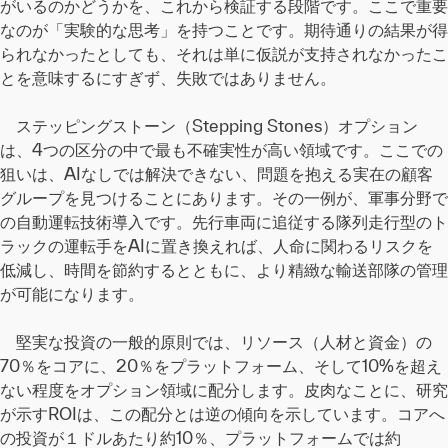
がいるのかどうかを、これから検証する段階です。ここで重要
なのが「実験的な思考」を持つことです。期待通りの結果が得
られなかったとしても、それは単に仮説が支持されなかったこ
とを意味するにすぎず、失敗ではありません。
ステッピングストーン（Stepping Stones）オプション
は、4つの区分の中で最も不確実性が高い領域です。ここでの
狙いは、AIなしでは解決できない、問題を抱える実在の顧客
グループを見つけることにあります。その一例が、軍事分野で
の自動運転技術導入です。先行車両に追従する隊列走行型のト
ラックの運転手をAIに置き換えれば、人命に関わるリスクを
低減し、時間を節約するとともに、より精緻な輸送部隊の管理
が可能になります。
堅実な投資の一般的原則では、リソース（人材と資金）の
70％をコアに、20％をプラットフォーム、そして10%を超え
ない程度をオプション領域に配分します。皮肉なことに、研究
が示すROIは、この配分とは逆の傾向を示しています。コアへ
の投資が１ドルあたり約10％、プラットフォームでは約