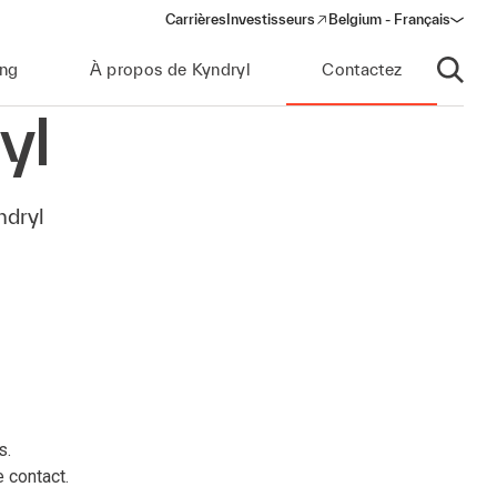
Carrières
Investisseurs
Belgium - Français
(opens in a new window)
ing
À propos de Kyndryl
Contactez
Ouvrir 
yl
ndryl
s.
 contact.