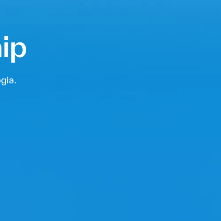
ip
gia.