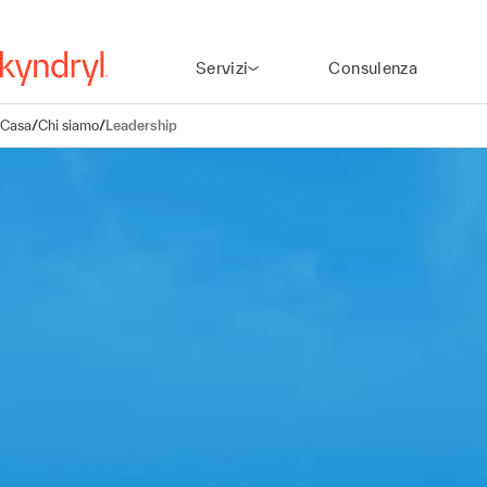
Servizi
Consulenza
Casa
/
Chi siamo
/
Leadership