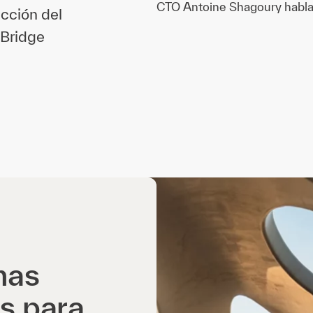
CTO Antoine Shagoury habla 
cción del
 Bridge
mas
s para