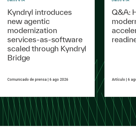
Kyndryl introduces
Q&A: H
new agentic
modern
modernization
accele
services-as-software
readin
scaled through Kyndryl
Bridge
Comunicado de prensa
6 ago 2026
Artículo
6 ag