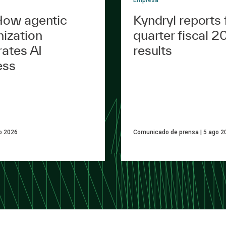
ow agentic
Kyndryl reports f
ization
quarter fiscal 2
rates AI
results
ess
o 2026
Comunicado de prensa
5 ago 2