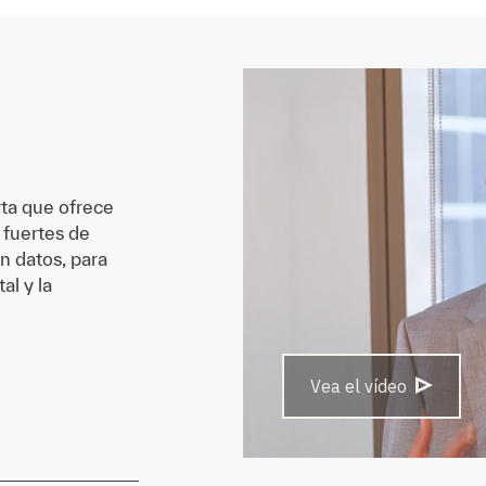
rta que ofrece
 fuertes de
n datos, para
al y la
Vea el vídeo