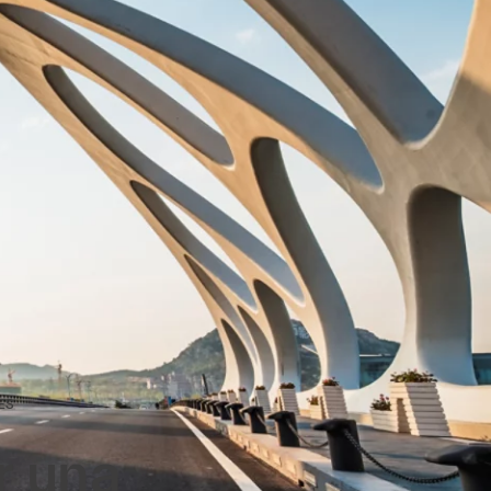
ES
r una