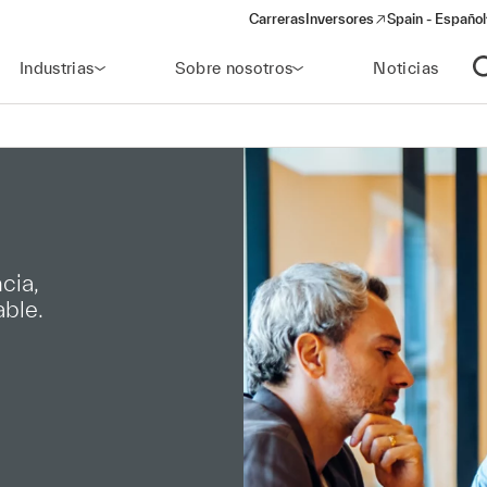
Carreras
Inversores
Spain - Español
(opens in a new window)
Industrias
Sobre nosotros
Noticias
A
cia,
able.