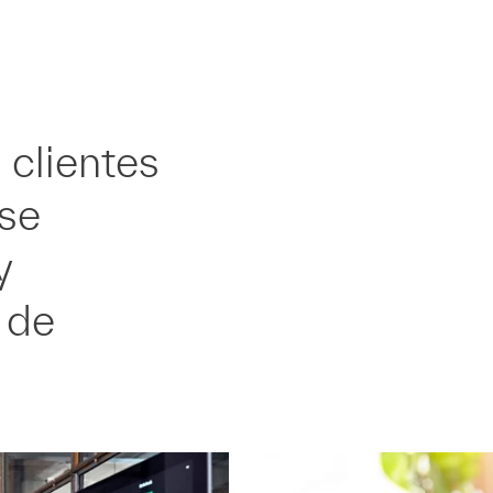
 clientes
 se
y
 de