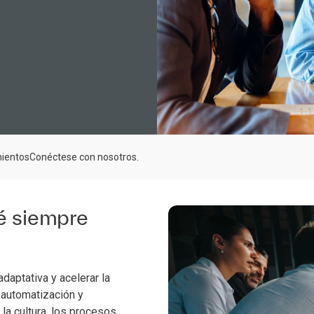
mientos
Conéctese con nosotros.
té siempre
adaptativa y acelerar la
 automatización y
 la cultura, los procesos